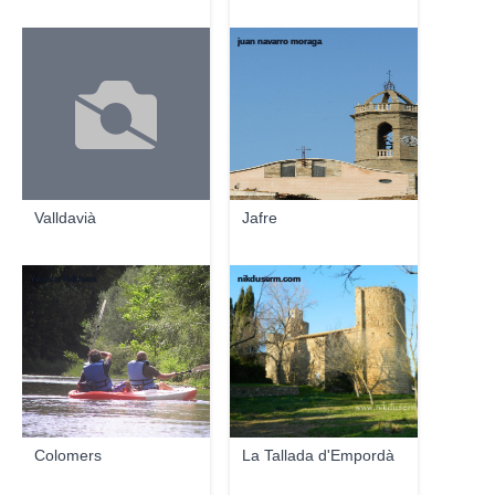
juan navarro moraga
Valldavià
Jafre
Yvonne Feltham
nikduserm.com
Colomers
La Tallada d'Empordà