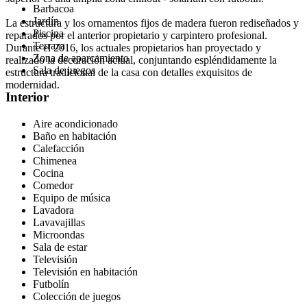
Barbacoa
Jardín
La estructura y los ornamentos fijos de madera fueron rediseñados y
Piscina
reparados por el anterior propietario y carpintero profesional.
Terraza
Durante el 2016, los actuales propietarios han proyectado y
Zona de aparcamiento
realizado la decoración actual, conjuntando espléndidamente la
Sala de juegos
estructura tradicional de la casa con detalles exquisitos de
modernidad.
Interior
Aire acondicionado
Baño en habitación
Calefacción
Chimenea
Cocina
Comedor
Equipo de música
Lavadora
Lavavajillas
Microondas
Sala de estar
Televisión
Televisión en habitación
Futbolín
Colección de juegos