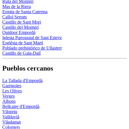
Ruta del Montgrí
Mas de la Riera
Ermita de Santa Caterina
Callol Serrats
Castillo de Sant Mori
Castillo del Montgrí
Outdoor Empordà
Iglesia Parroquial de Sant Esteve
Església de Sant Martí
Poblado prehistórico de Ullastret
Castillo de Gala-Dalí
Pueblos cercanos
La Tallada d'Empordà
Garrigoles
Les Olives
Verges
Albons
Bellcaire d'Empordà
Vilopriu
Valldavià
Viladamat
Colomers