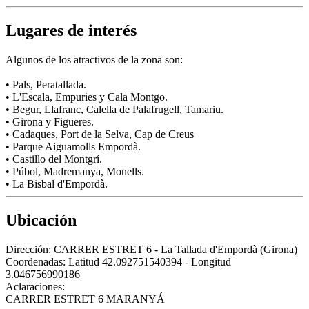
Lugares de interés
Algunos de los atractivos de la zona son:
• Pals, Peratallada.
• L'Escala, Empuries y Cala Montgo.
• Begur, Llafranc, Calella de Palafrugell, Tamariu.
• Girona y Figueres.
• Cadaques, Port de la Selva, Cap de Creus
• Parque Aiguamolls Empordà.
• Castillo del Montgrí.
• Púbol, Madremanya, Monells.
• La Bisbal d'Empordà.
Ubicación
Dirección:
CARRER ESTRET 6 - La Tallada d'Empordà (Girona)
Coordenadas:
Latitud 42.092751540394 - Longitud
3.046756990186
Aclaraciones:
CARRER ESTRET 6 MARANYÁ