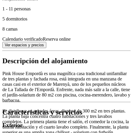
1 - 11 personas
5 dormitorios
8 camas
Calendario verificado
Reserva online
Ver espacios y precios
Descripción del alojamiento
Pink House Empordà es una magnífica casa tradicional unifamiliar
de tres plantas y fachada rosa, está integrada en una manzana de
casas casi en el exterior de Marenyà, uno de los pequeños núcleos
de La Tallada de l'Empordà. Enfrente, nada más salir a la calle, tiene
el jardín-solarium de 80 m2 con piscina, cocina-merendero, lavabo y
barbacoa.
Características y servicios
Se distribuye en grandes áreas, dispone de 300 m2 en tres plantas.
La planta baja concentra cuatro habitaciones y tres lavabos
completos. La primera planta tiene el salón, el comedor la cocina, la
Exterior
última habitación y el cuarto lavabo completo. Finalmente, la planta
superior es una amplia zona chillout - solarium con futbolín.