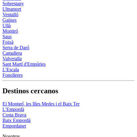
Sobrestany
Ultramort
Ventalló
Gaüses
Ullà
Montiró
Saus
Foixà
Serra de Daró
Camallera
Valveralla
Sant Martí d'Empúries
L'Escala
Fonolleres
Destinos cercanos
El Montgrí, les Illes Medes i el Baix Ter
L'Empordà
Costa Brava
Baix Empordà
Empordanet
Nosotros