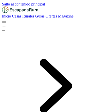
Salto al contenido principal
Inicio
Casas Rurales
Guías
Ofertas
Magazine
...