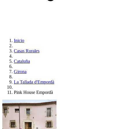
Inicio
Casas Rurales
Cataluña
Girona
La Tallada d'Empordà
Pink House Empordà