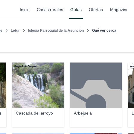
Inicio
Casas rurales
Guías
Ofertas
Magazine
te
Letur
Iglesia Parroquial de la Asunción
Qué ver cerca
Sergio Luiz Zampieri
jer
s
Cascada del arroyo
Arbejuela
L