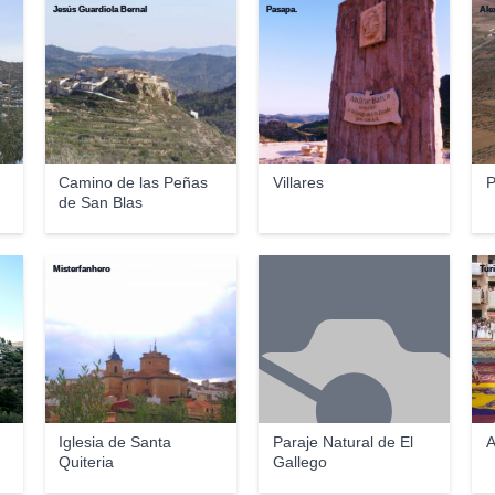
Jesús Guardiola Bernal
Pasapa.
Ale
Camino de las Peñas
Villares
P
de San Blas
Misterfanhero
Tur
Iglesia de Santa
Paraje Natural de El
A
Quiteria
Gallego