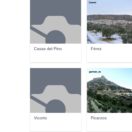
Lionni
Casas del Pino
Férez
german_es
Vicorto
Picarzos