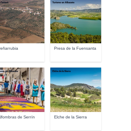
xTamarit
Turismo en Albacete
eñarrubia
Presa de la Fuensanta
ismo en Albacete
Elche de la Sierra
lfombras de Serrín
Elche de la Sierra