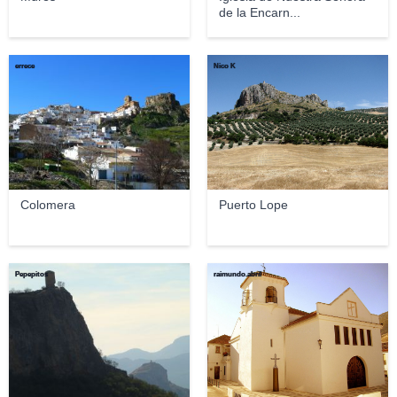
de la Encarn...
errece
Nico K
Colomera
Puerto Lope
Pepepitos
raimundo.abril