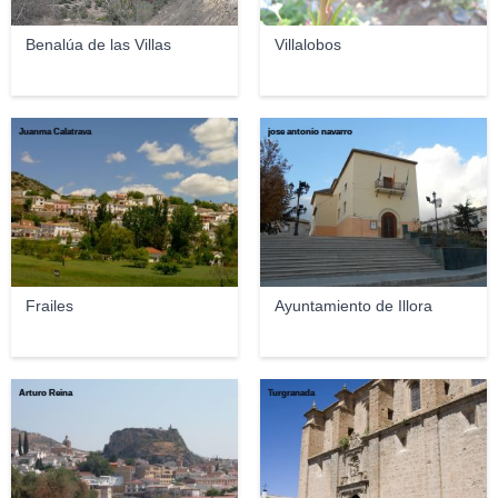
Benalúa de las Villas
Villalobos
Juanma Calatrava
jose antonio navarro
Frailes
Ayuntamiento de Illora
Arturo Reina
Turgranada