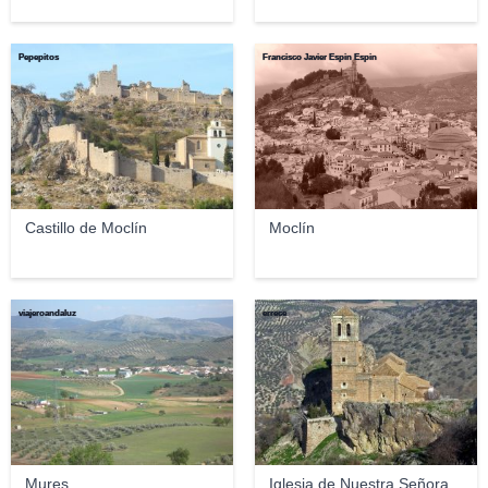
Pepepitos
Francisco Javier Espin Espin
Castillo de Moclín
Moclín
viajeroandaluz
errece
Mures
Iglesia de Nuestra Señora