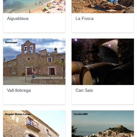
Aiguablava
La Fosca
lluiscanyet
Can Sais
Vall-llobrega
Can Sais
Bogdan Marian Lucan
Gordito1869