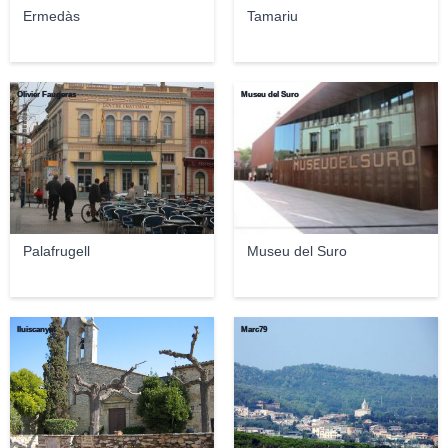
Ermedàs
Tamariu
Olivier Faugeras
Museu del Suro
Palafrugell
Museu del Suro
lluiscanyet
Marc79