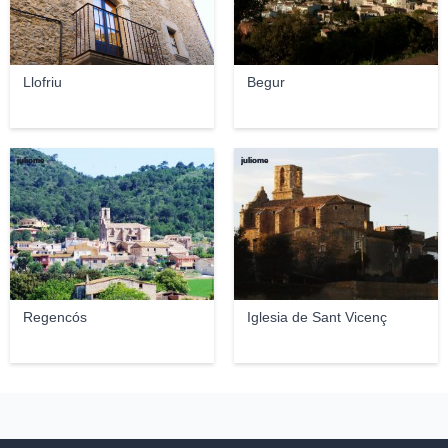
Llofriu
Begur
juliome
juliome
Regencós
Iglesia de Sant Vicenç