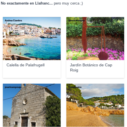
No exactamente en Llafranc...
pero muy cerca ;)
Andrea Ciambra
Jaume Meneses
Calella de Palafrugell
Jardín Botánico de Cap
Roig
jmarticampmajo
Bach Quatre