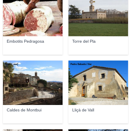
Embotits Pedragosa
Torre del Pla
Núria (_nur)
Pedro Salcedo i Vaz
Caldes de Montbui
Lliçà de Vall