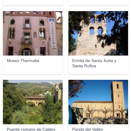
1997
Vulcano
Museo Thermalia
Ermita de Santa Justa y
Santa Rufina
Deosringas
joanloam
Puente romano de Caldes
Parets del Vallès