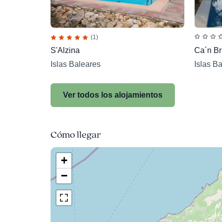
(1)
Ca´n Br
S'Alzina
Islas B
Islas Baleares
Ver todos los alojamientos
Cómo llegar
+
−