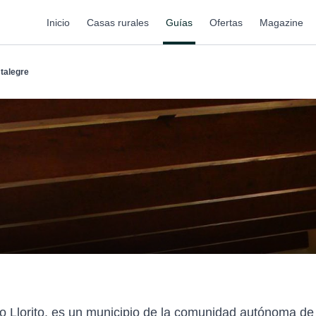
Inicio
Casas rurales
Guías
Ofertas
Magazine
stalegre
mo Llorito, es un municipio de la comunidad autónoma de