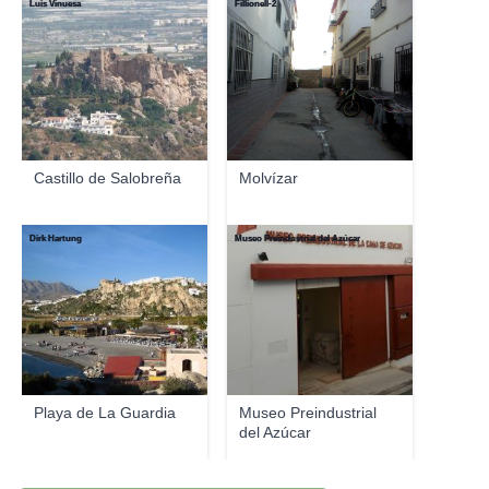
Luis Vinuesa
Fillionell-2
Castillo de Salobreña
Molvízar
Dirk Hartung
Museo Preindustrial del Azúcar
Playa de La Guardia
Museo Preindustrial
del Azúcar