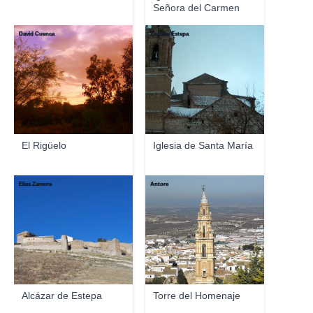
Señora del Carmen
David Cuenca
Zorrillo-Estepa
El Rigüelo
Iglesia de Santa María
Elías Zamora
Antore
Alcázar de Estepa
Torre del Homenaje