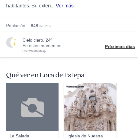
habitantes. Su exten...
Ver más
Población:
848
INE 2017
cielo claro, 24º
En estos momentos
Próximos días
OpenWeatherMap
Qué ver en Lora de Estepa
Visitestepa.com
La Salada
Iglesia de Nuestra