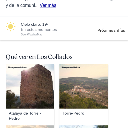
y de la comuni...
Ver más
cielo claro, 19º
En estos momentos
Próximos días
OpenWeatherMap
Qué ver en Los Collados
Siempremolinicos
Siempremolinicos
Atalaya de Torre -
Torre-Pedro
Pedro