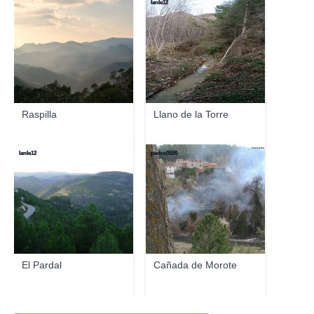
lanle12
Raspilla
Llano de la Torre
lanle12
pedro0550
El Pardal
Cañada de Morote