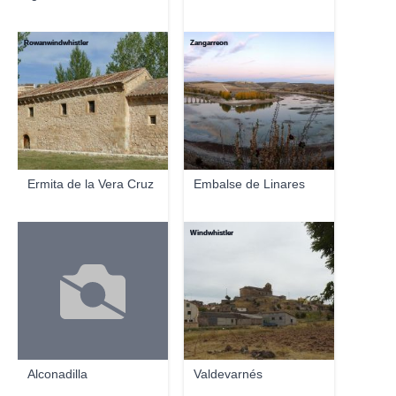
Rowanwindwhistler
Zangarreon
Ermita de la Vera Cruz
Embalse de Linares
Windwhistler
Alconadilla
Valdevarnés