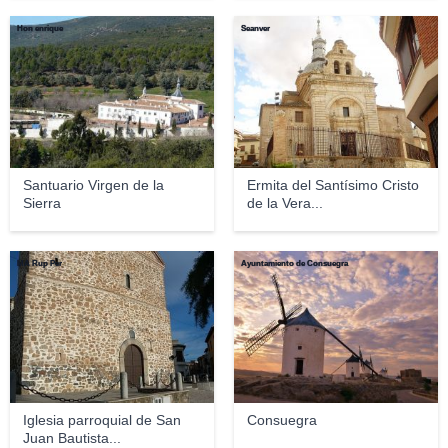
Hon enrique
Seanver
Santuario Virgen de la
Ermita del Santísimo Cristo
Sierra
de la Vera...
MA Rup Per
Ayuntamiento de Consuegra
Iglesia parroquial de San
Consuegra
Juan Bautista...