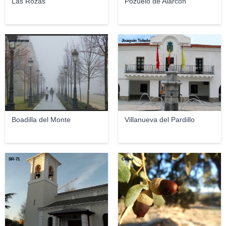
Las Rozas
Pozuelo de Alarcón
emeritense
Joaquin Toledo
Boadilla del Monte
Villanueva del Pardillo
SR-71
Cebes