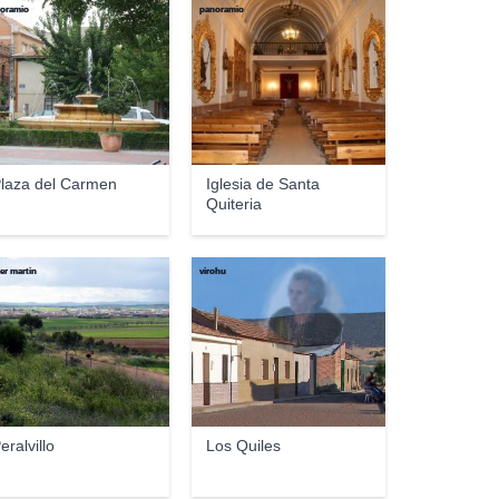
oramio
panoramio
laza del Carmen
Iglesia de Santa
Quiteria
ier martin
virohu
eralvillo
Los Quiles