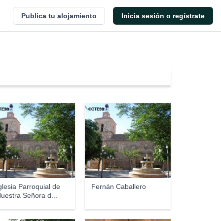
Publica tu alojamiento
Inicia sesión o regístrate
TE3✿
©CTE3✿
glesia Parroquial de
Fernán Caballero
uestra Señora d...