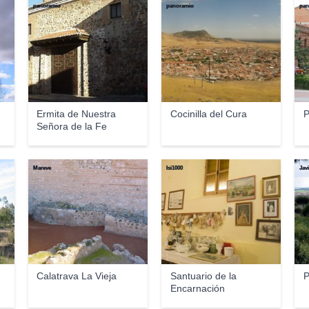
panoramio
panoramio
pan
Ermita de Nuestra
Cocinilla del Cura
P
Señora de la Fe
Mareve
Isi1000
Jav
Calatrava La Vieja
Santuario de la
P
Encarnación