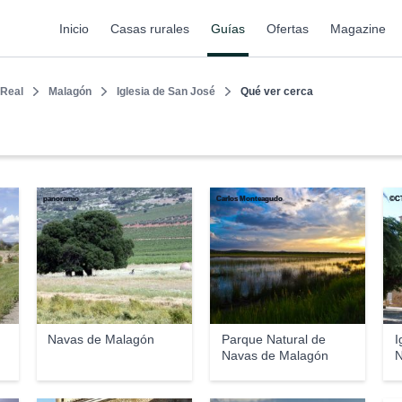
Inicio
Casas rurales
Guías
Ofertas
Magazine
 Real
Malagón
Iglesia de San José
Qué ver cerca
panoramio
Carlos Monteagudo
©C
Navas de Malagón
Parque Natural de
I
Navas de Malagón
N