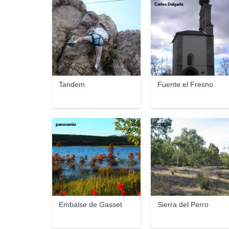
Tandem
Carlos Delgado
Tandem
Fuente el Fresno
panoramio
©CTE3✿
Embalse de Gasset
Sierra del Perro