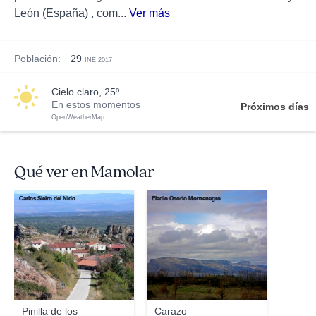
León (España) , com...
Ver más
Población:
29
INE 2017
cielo claro, 25º
En estos momentos
Próximos días
OpenWeatherMap
Qué ver en Mamolar
Carlos Sieiro del Nido
Eladio Osorio Montenegro
Pinilla de los
Carazo