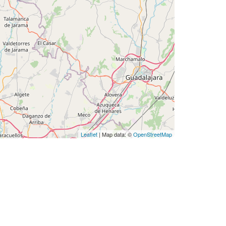
Leaflet
| Map data: ©
OpenStreetMap