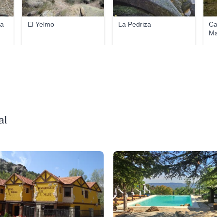
ra
El Yelmo
La Pedriza
Ca
Ma
al