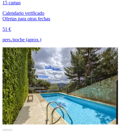
15 camas
Calendario verificado
Ofertas para otras fechas
51 €
pers./noche (aprox.)