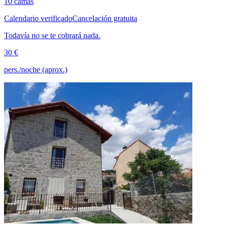
10 camas
Calendario verificado
Cancelación gratuita
Todavía no se te cobrará nada.
30 €
pers./noche (aprox.)