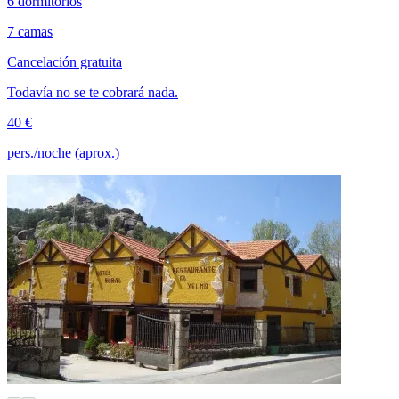
6 dormitorios
7 camas
Cancelación gratuita
Todavía no se te cobrará nada.
40 €
pers./noche (aprox.)