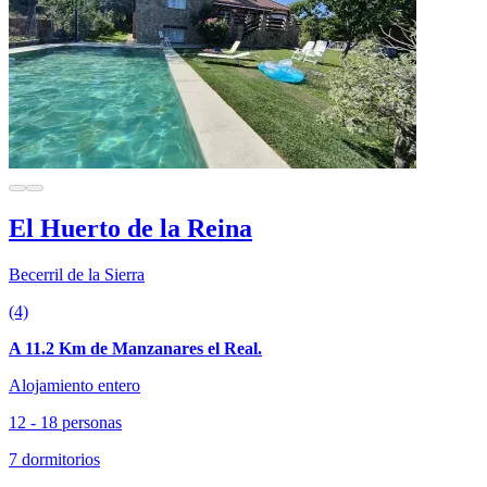
El Huerto de la Reina
Becerril de la Sierra
(4)
A 11.2 Km de Manzanares el Real.
Alojamiento entero
12 - 18 personas
7 dormitorios