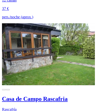
12 camas
37 €
pers./noche (aprox.)
Casa de Campo Rascafria
Rascafría