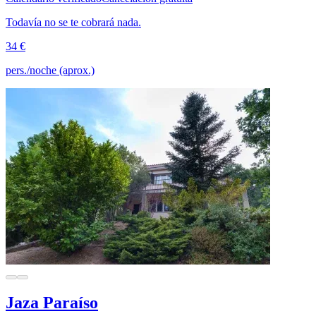
Todavía no se te cobrará nada.
34 €
pers./noche (aprox.)
Jaza Paraíso