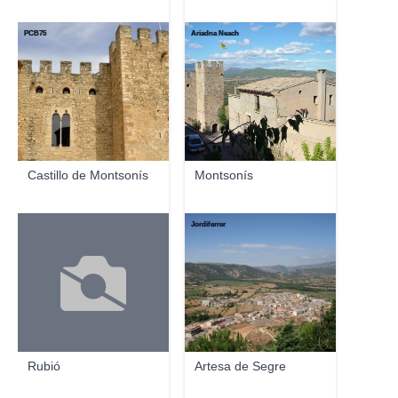
PCB75
Ariadna Neach
Castillo de Montsonís
Montsonís
Jordiferrer
Rubió
Artesa de Segre