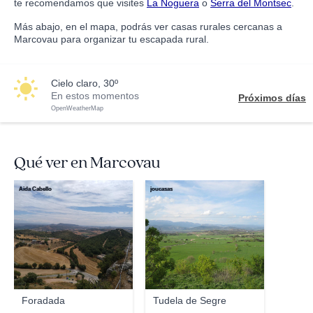
te recomendamos que visites
La Noguera
o
Serra del Montsec
.
Más abajo, en el mapa, podrás ver casas rurales cercanas a
Marcovau para organizar tu escapada rural.
cielo claro, 30º
En estos momentos
Próximos días
OpenWeatherMap
Qué ver en Marcovau
Aida Cabello
joucasas
Foradada
Tudela de Segre