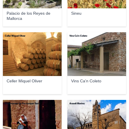
Palacio de los Reyes de
Sineu
Mallorca
Celler Miquel Oliver
Vins Ca'n Coleto
Celler Miquel Oliver
Vins Ca'n Coleto
Casa-museo de Fra Juníper Serra
Araceli Merino