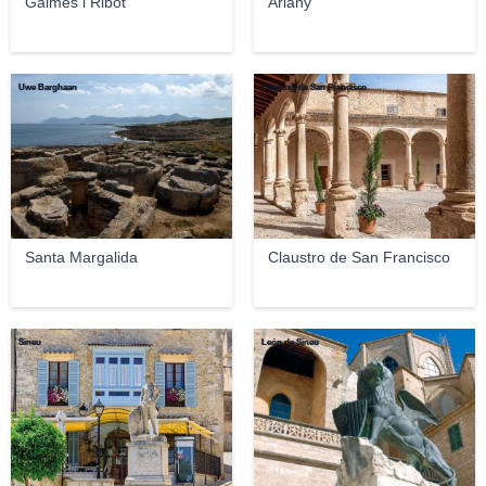
Galmés i Ribot
Ariany
Uwe Barghaan
Claustro de San Francisco
Santa Margalida
Claustro de San Francisco
Sineu
León de Sineu