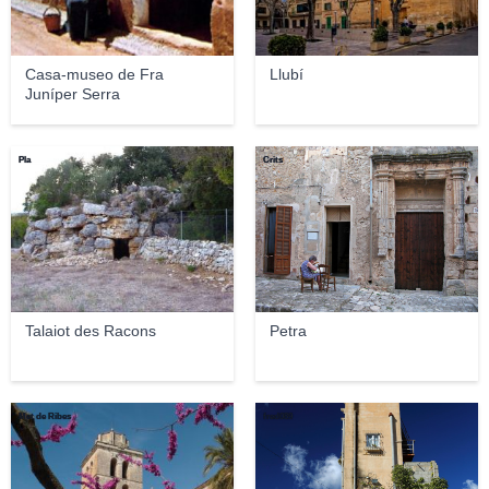
Casa-museo de Fra
Llubí
Juníper Serra
Pla
Crits
Talaiot des Racons
Petra
Met de Ribes
fred089