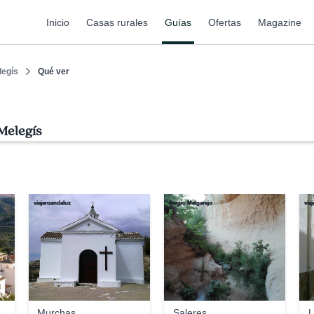
Inicio
Casas rurales
Guías
Ofertas
Magazine
legís
Qué ver
Melegís
viajeroandaluz
Sergio Melgarejo
via
Murchas
Saleres
L