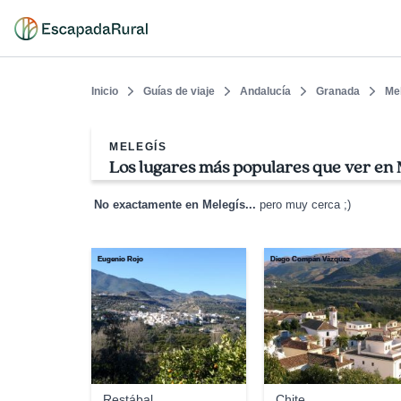
Inicio
Guías de viaje
Andalucía
Granada
Me
MELEGÍS
Los lugares más populares que ver en 
No exactamente en Melegís...
pero muy cerca ;)
Eugenio Rojo
Diego Compán Vázquez
Restábal
Chite