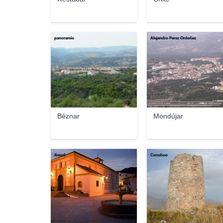
panoramio
Alejandro Perez Ordoñez
Béznar
Mondújar
Anual
Conchuo