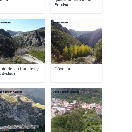
Bautista
omadelvalle
lalomadelvalle
uta de las Fuentes y
Cónchar
a Atalaya
go Compán Vázquez
Diego Compán Vázquez