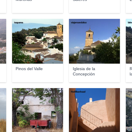
isapama
viajeroandaluz
lal
Pinos del Valle
Iglesia de la
R
Concepción
l
Luis Lara
Neil8kenhead
Die