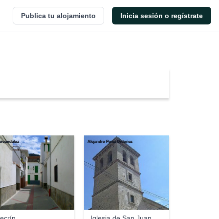
Publica tu alojamiento
Inicia sesión o regístrate
jeroandaluz
Alejandro Perez Ordoñez
ecrín
Iglesia de San Juan