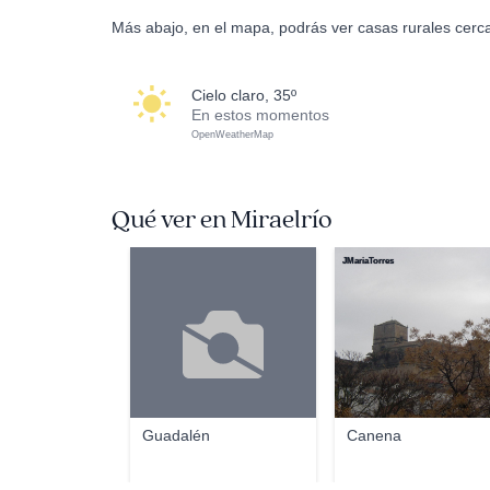
Más abajo, en el mapa, podrás ver casas rurales cerca
cielo claro, 35º
En estos momentos
OpenWeatherMap
Qué ver en Miraelrío
JMariaTorres
Guadalén
Canena