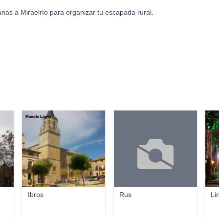
nas a Miraelrío para organizar tu escapada rural.
Manolo López
Joaqu
Ibros
Rus
Li