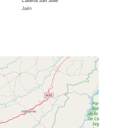
Casería San José
Jaén