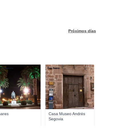
Próximos días
in Alejandre
Fran Sastre
nares
Casa Museo Andrés
Segovia