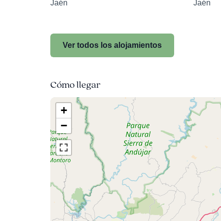
Jaén
Jaén
Ver todos los alojamientos
Cómo llegar
+
−