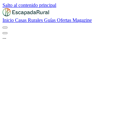
Salto al contenido principal
Inicio
Casas Rurales
Guías
Ofertas
Magazine
...