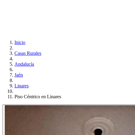
Inicio
Casas Rurales
Andalucía
Jaén
Linares
Piso Céntrico en Linares