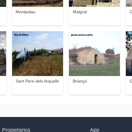
Montpalau
Malgrat
G
Met de Ribes
jaume azcona cacho
Isi
Sant Pere dels Arquells
Briançó
G
Propietarios
App