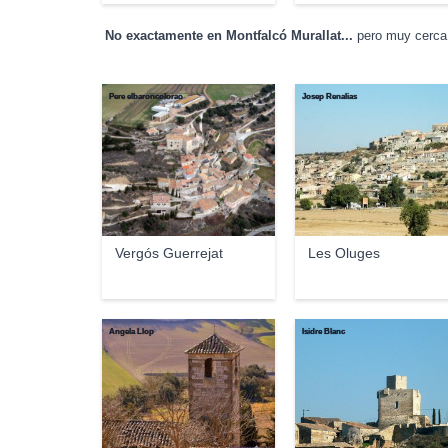
No exactamente en Montfalcó Murallat...
pero muy cerca 
Pere elbaroncolorao
Josep Renalias
Vergós Guerrejat
Les Oluges
Angela Llop
Isidre Blanc