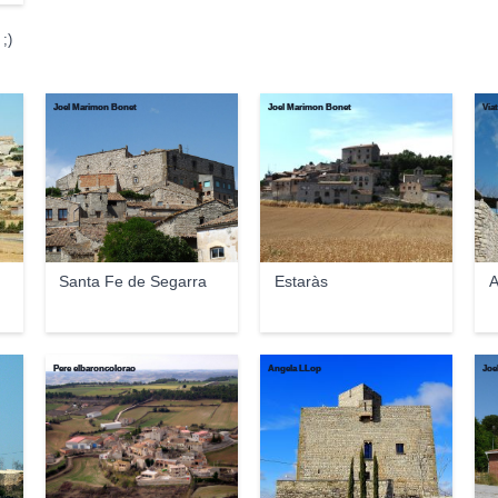
;)
Joel Marimon Bonet
Joel Marimon Bonet
Via
Santa Fe de Segarra
Estaràs
A
Pere elbaroncolorao
Angela LLop
Joe