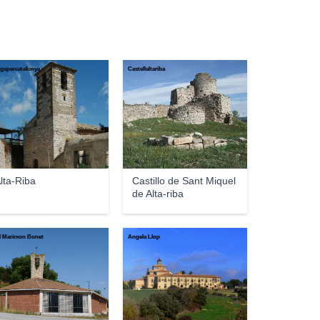
tgepercatalunya
Castellaltariba
lta-Riba
Castillo de Sant Miquel
de Alta-riba
l Marimon Bonet
Angela Llop