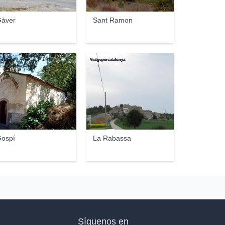
àver
Sant Ramon
dre Blanc
Viatgepercatalunya
ospí
La Rabassa
Síguenos en