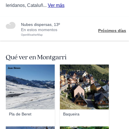
leridanos, Cataluñ...
Ver más
nubes dispersas, 13º
En estos momentos
Próximos días
OpenWeatherMap
Qué ver en Montgarri
Joan Simon
AlfonsoK17
Pla de Beret
Baqueira