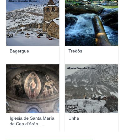
Alberto Gonzalez Rovira
Luis Domingo
Bagergue
Tredòs
wmpearl
Alberto Gonzalez Rovira
Iglesia de Santa María
Unha
de Cap d'Arán ...