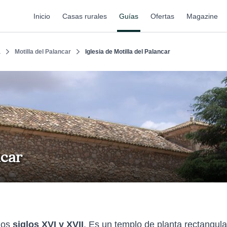
Inicio
Casas rurales
Guías
Ofertas
Magazine
a
Motilla del Palancar
Iglesia de Motilla del Palancar
ncar
 los
siglos XVI y XVII
. Es un templo de planta rectangula