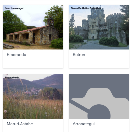
Juan Larreategui
Teresa De Molina De Molina
Emerando
Butron
Bego plumín
Maruri-Jatabe
Arronategui