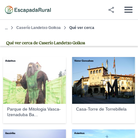
Caserío Landetxo Goikoa
Qué ver cerca
...
Qué ver cerca de Caserío Landetxo Goikoa
Asieritus
Victor Goncalves
Parque de Mitologia Vasca-
Casa-Torre de Torrebillela
Izenaduba Ba...
ilauzirika
Asieritus