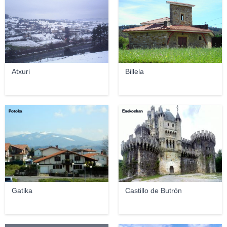
Atxuri
Billela
Potoka
Enekochan
Gatika
Castillo de Butrón