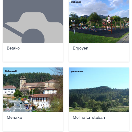
mrbeinat
Betako
Ergoyen
Birkenwald
panoramio
Meñaka
Molino Errotabarri