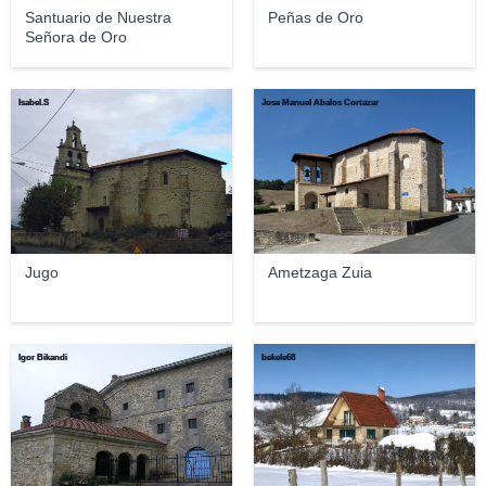
Santuario de Nuestra
Peñas de Oro
Señora de Oro
Isabel.S
Jose Manuel Abalos Cortazar
Jugo
Ametzaga Zuia
Igor Bikandi
bekele68