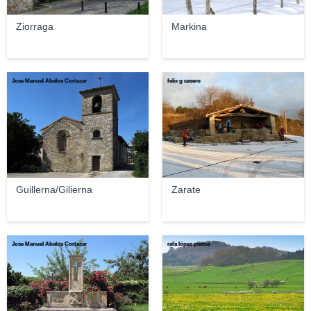
Ziorraga
Markina
Jose Manuel Abalos Cortazar
felix g casero
Guillerna/Gilierna
Zarate
Jose Manuel Abalos Cortazar
rafa lópez pierna