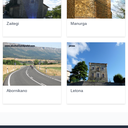
Zaitegi
Manurga
www.alucherosdelpedal.com
jetxea
Abornikano
Letona