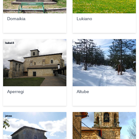
Domaikia
Lukiano
Isabel.S
txema-122
Aperregi
Altube
jetxea
mackedwars