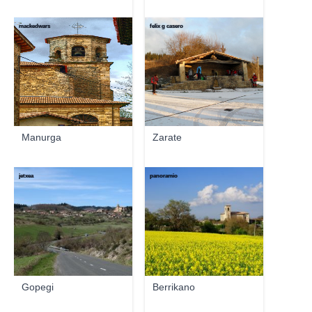
mackedwars
felix g casero
Manurga
Zarate
jetxea
panoramio
Gopegi
Berrikano