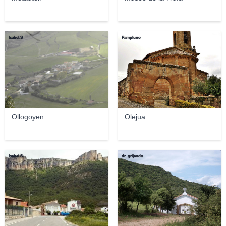
Isabel.S
Pampluno
Ollogoyen
Olejua
Isabel.S
dr_grijando