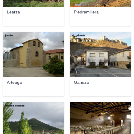
Learza
Piedramillera
jomahe
dr_grijando
Arteaga
Ganuza
Mariano Minaudo
Bodegas Castillo de Monjardín