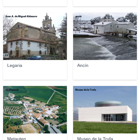
Juan A. de Miguel Aldasoro
ancin
Legaria
Ancín
raullopezch
Museo de la Trufa
Metauten
Museo de la Trufa