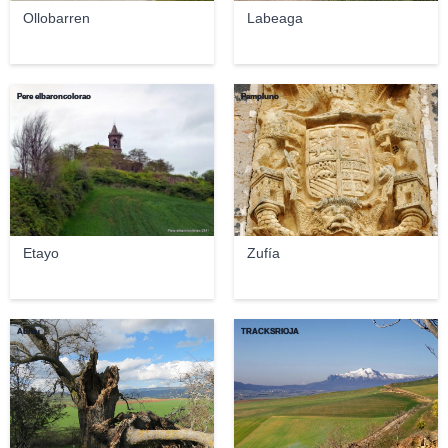
Ollobarren
Labeaga
Pere elbaroncolorao
Pampluno
Etayo
Zufía
Abrau
TRACKSRIOJA