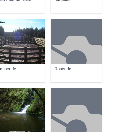
dinor
ousende
Rosende
bmenen