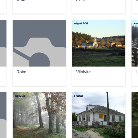
miguel.ACG
Xar
Roimil
Vilalvite
L
IES-MGB
FreeCat
ro