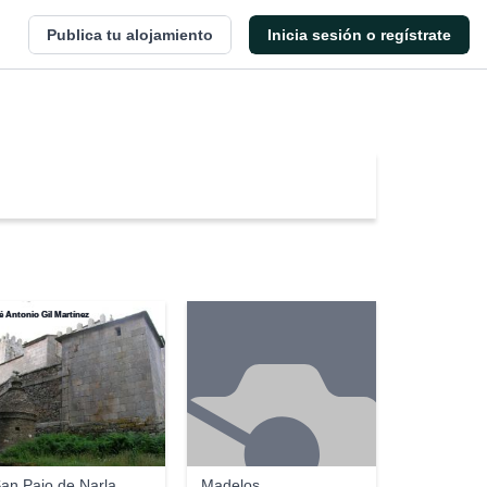
Publica tu alojamiento
Inicia sesión o regístrate
é Antonio Gil Martínez
an Paio de Narla
Madelos