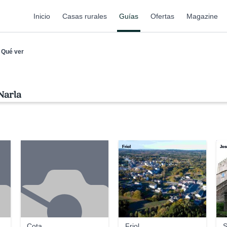
Inicio
Casas rurales
Guías
Ofertas
Magazine
Qué ver
Narla
Friol
Jos
Cota
Friol
S