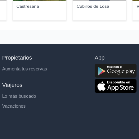
Castresana
Cubillos de Losa
V
Propietarios
App
Aumenta tus reservas
Viajeros
Lo más buscado
Vacaciones