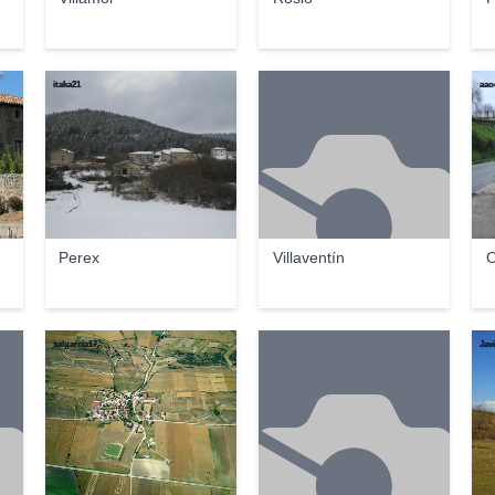
itaka21
aao
Perex
Villaventín
O
salgarcia17
Jav