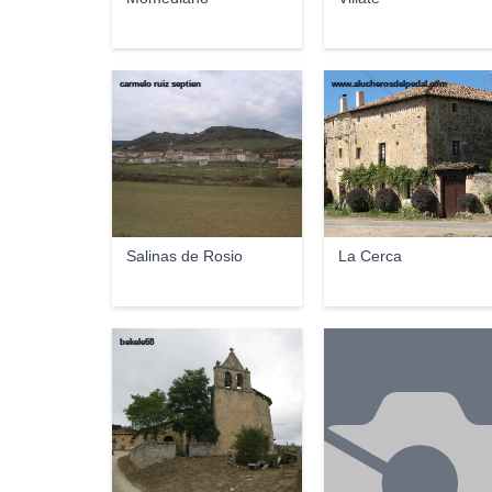
carmelo ruiz septien
www.alucherosdelpedal.com
Salinas de Rosio
La Cerca
bekele68