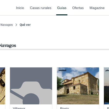
Inicio
Casas rurales
Guías
Ofertas
Magazine
Navagos
Qué ver
 Navagos
bekele68
pil
Villamor
Rosio
P