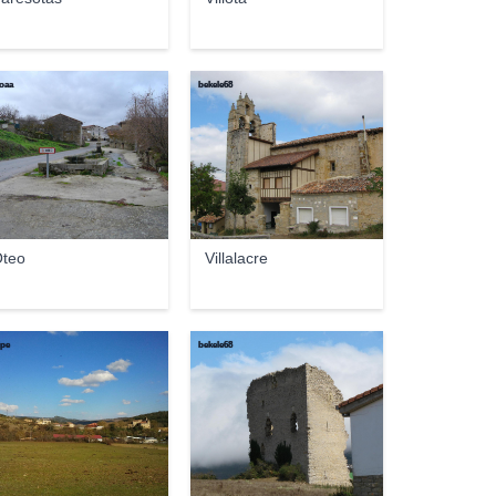
oaa
bekele68
teo
Villalacre
ipe
bekele68