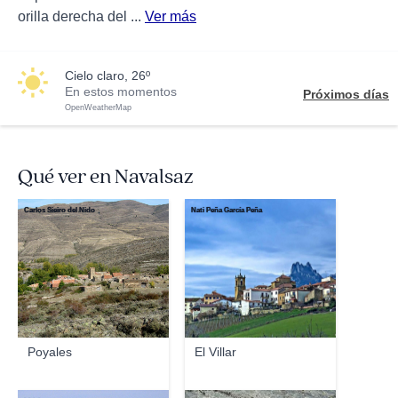
orilla derecha del ...
Ver más
cielo claro, 26º
En estos momentos
Próximos días
OpenWeatherMap
Qué ver en Navalsaz
Carlos Sieiro del Nido
Nati Peña García Peña
Poyales
El Villar