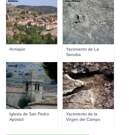
bhishma
Jose y Marina
Armejún
Yacimiento de La
Senoba
bekele68
bekele68
Iglesia de San Pedro
Yacimiento de la
Apóstol
Virgen del Campo