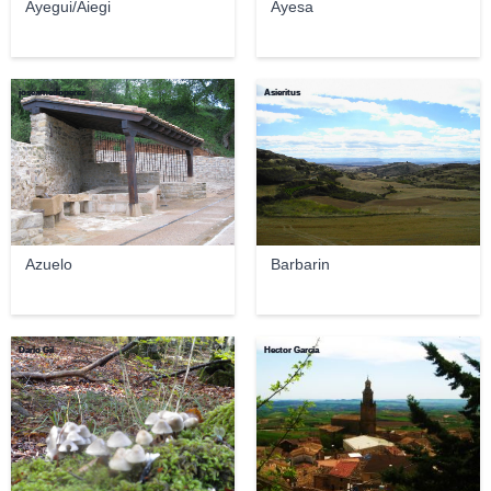
Ayegui/Aiegi
Ayesa
josearnedoperez
Asieritus
Azuelo
Barbarin
Dario Gil
Hector Garcia