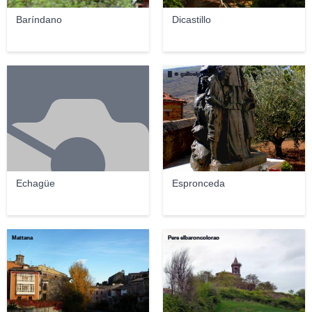
Baríndano
Dicastillo
▓ ☻ galloelprimo ☻ ▓
Echagüe
Espronceda
Mattana
Pere elbaroncolorao