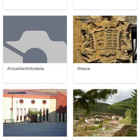
Pampluno
Arizaleta/Aritzaleta
Artaza
·˙·CaminoUli2008·.·
jomahe