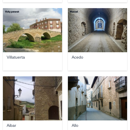
Vicky petereit
Manuel
Villatuerta
Acedo
Zariquiegui
eddherla
Aibar
Allo