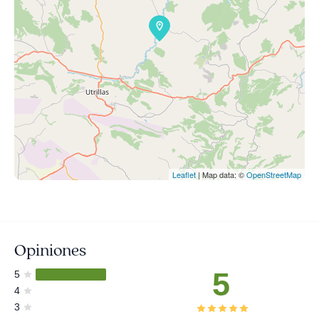
Leaflet
| Map data: ©
OpenStreetMap
Opiniones
5
5
4
3