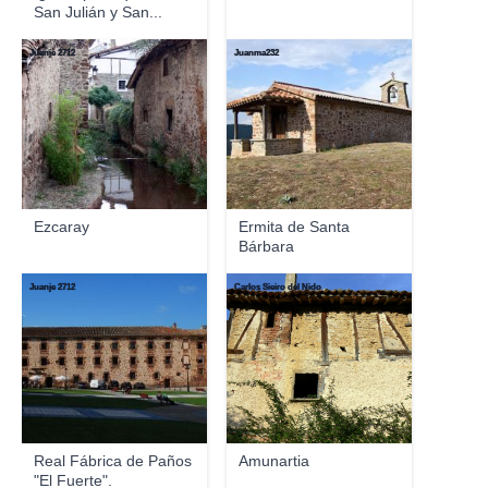
San Julián y San...
Juanje 2712
Juanma232
Ezcaray
Ermita de Santa
Bárbara
Juanje 2712
Carlos Sieiro del Nido
Real Fábrica de Paños
Amunartia
"El Fuerte".