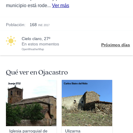
municipio está rode...
Ver más
Población:
168
INE 2017
cielo claro, 27º
En estos momentos
Próximos días
OpenWeatherMap
Qué ver en Ojacastro
Juanje 2712
Carlos Sieiro del Nido
Iglesia parroquial de
Ulizarna