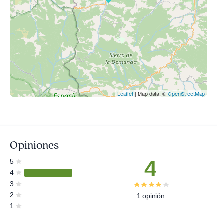
Leaflet
| Map data: ©
OpenStreetMap
Opiniones
4
5
4
3
2
1 opinión
1