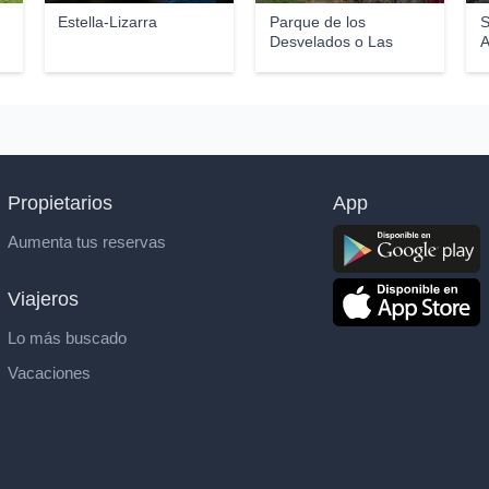
Estella-Lizarra
Parque de los
S
Desvelados o Las
A
Calavera...
Propietarios
App
Aumenta tus reservas
Viajeros
Lo más buscado
Vacaciones