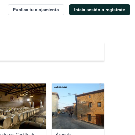
Publica tu alojamiento
Inicia sesión o regístrate
egas Castillo de Monjardín
malditofriki
odegas Castillo de
Ázqueta