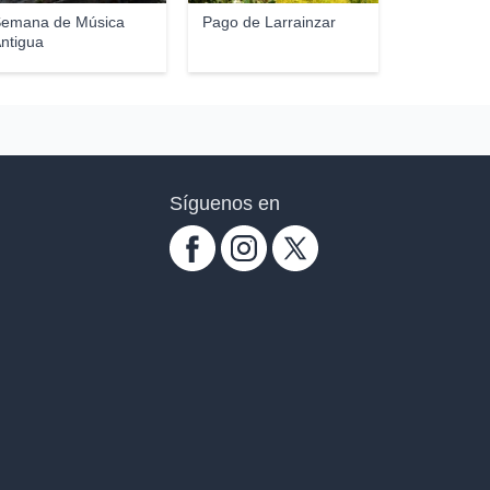
emana de Música
Pago de Larrainzar
ntigua
Síguenos en