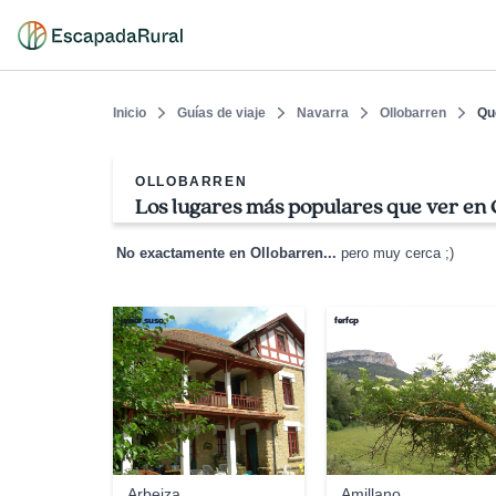
Inicio
Guías de viaje
Navarra
Ollobarren
Qu
OLLOBARREN
Los lugares más populares que ver en
No exactamente en Ollobarren...
pero muy cerca ;)
javier suso
ferfcp
Arbeiza
Amillano