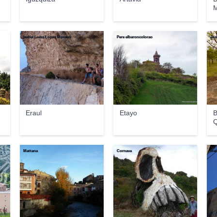
M
Isabel Luisa López Morales
Pere elbaroncolorao
Jos
Eraul
Etayo
B
Q
Mattana
Cornava
Mai