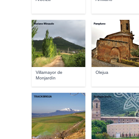
Mariano Minaudo
Pampluno
Villamayor de
Olejua
Monjardín
TRACKSRIOJA
Bodegas Irache