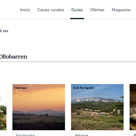
Inicio
Casas rurales
Guías
Ofertas
Magazine
é ver
 Ollobarren
helicongus
JLuis San Agustin
Bod
Igúzquiza
Artavia
B