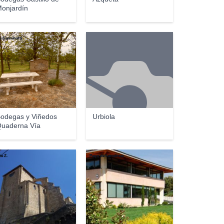
onjardín
é Carminatti
odegas y Viñedos
Urbiola
uaderna Vía
te Z.
Pago de Larrainzar