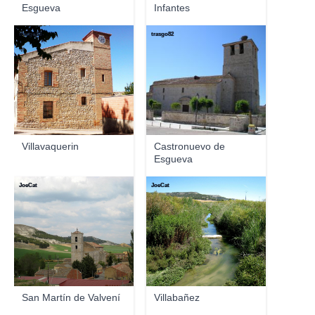
Esgueva
Infantes
trasgo82
trasgo82
Villavaquerin
Castronuevo de
Esgueva
JoeCat
JoeCat
San Martín de Valvení
Villabañez