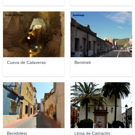
Emilio del Prado
Joanbanjo
Cueva de Calaveras
Benimeli
Joanbanjo
vilero
Benidoleig
Llosa de Camacho