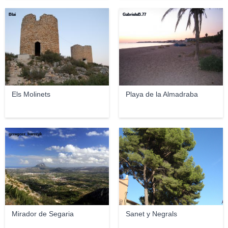
Blai
GabrieleB.77
Els Molinets
Playa de la Almadraba
grzegorz_barczyk
☆Stanca ☆
Mirador de Segaria
Sanet y Negrals