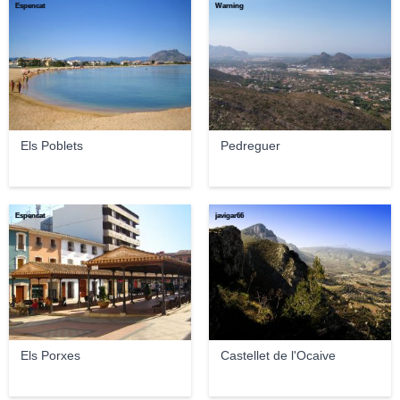
Espencat
Warning
Els Poblets
Pedreguer
Espencat
javigar66
Els Porxes
Castellet de l'Ocaive