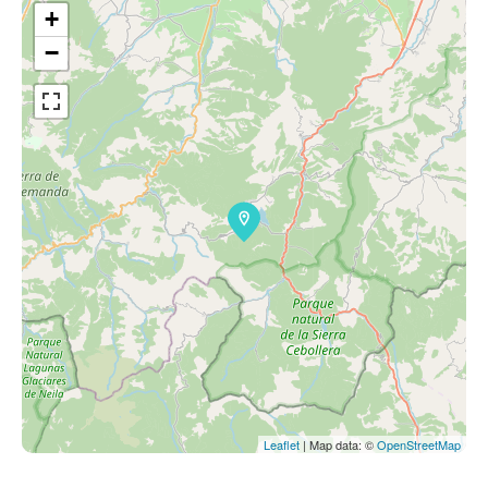
+
−
Leaflet
| Map data: ©
OpenStreetMap