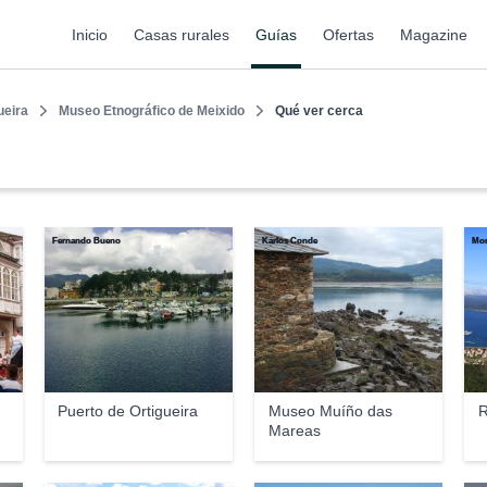
Inicio
Casas rurales
Guías
Ofertas
Magazine
ueira
Museo Etnográfico de Meixido
Qué ver cerca
Fernando Bueno
Karlos Conde
Mon
Puerto de Ortigueira
Museo Muíño das
R
Mareas