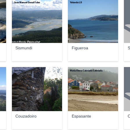
Jose Manuel Docal F.dez
Yolanda LS
Sismundi
Figueroa
S
Jota Pego
María Elena Cabriada Cabriada
Couzadoiro
Espasante
O