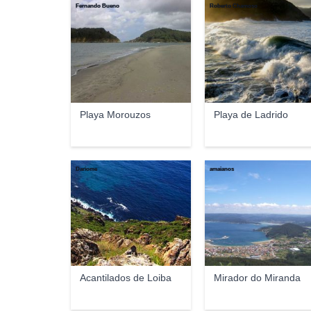
Fernando Bueno
Roberto Chamoso
Playa Morouzos
Playa de Ladrido
Dariome
amaianos
Acantilados de Loiba
Mirador do Miranda