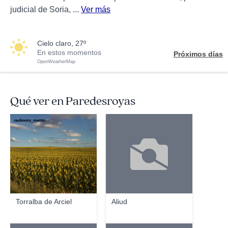
judicial de Soria, ...
Ver más
cielo claro, 27º
En estos momentos
Próximos días
OpenWeatherMap
Qué ver en Paredesroyas
raulmoro_martin
Torralba de Arciel
Aliud