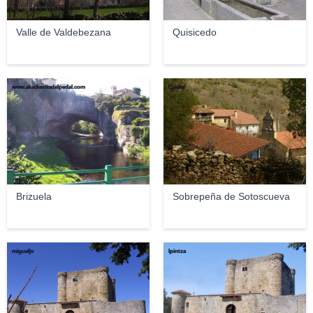
Valle de Valdebezana
Quisicedo
www.alucherosdelpedal.com
Ejavier
Brizuela
Sobrepeña de Sotoscueva
migueljv
Ipintza