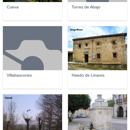
Cueva
Torres de Abajo
Jorge Mozo
Villabascones
Haedo de Linares
Hameli
luchana