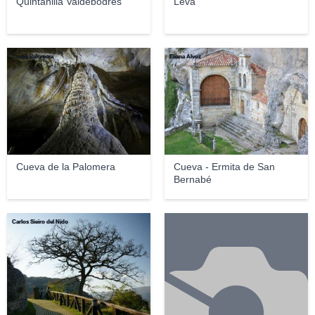
Quintanilla Valdebodres
Leva
Cueva Palomera
Eliana Alvoz
Cueva de la Palomera
Cueva - Ermita de San
Bernabé
Carlos Sieiro del Nido