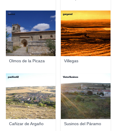
bontxi
gargared
Olmos de la Picaza
Villegas
pacifico62
VictorSusinos
Cañizar de Argaño
Susinos del Páramo