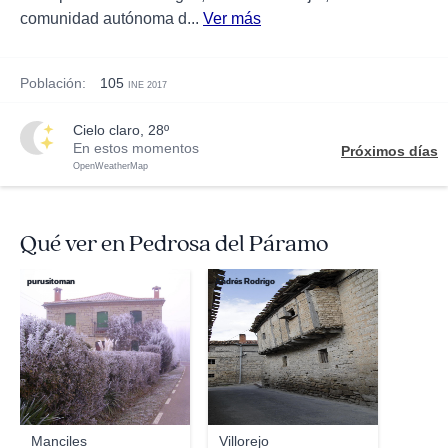
comunidad autónoma d...
Ver más
Población:
105
INE 2017
cielo claro, 28º
En estos momentos
Próximos días
OpenWeatherMap
Qué ver en Pedrosa del Páramo
purusitoman
Andrés Rodrigo
Manciles
Villorejo