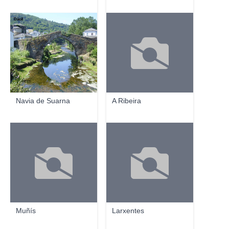
Dácil
Navia de Suarna
A Ribeira
Muñís
Larxentes