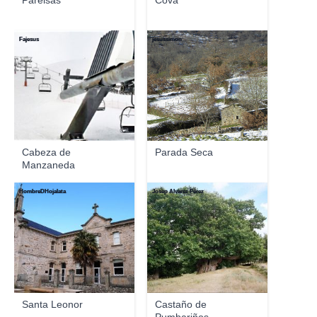
Pareisás
Cova
Fajesus
jesussimon
Cabeza de
Parada Seca
Manzaneda
HombreDHojalata
Josep Álvarez Pérez
Santa Leonor
Castaño de