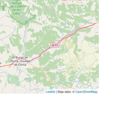
Leaflet
| Map data: ©
OpenStreetMap