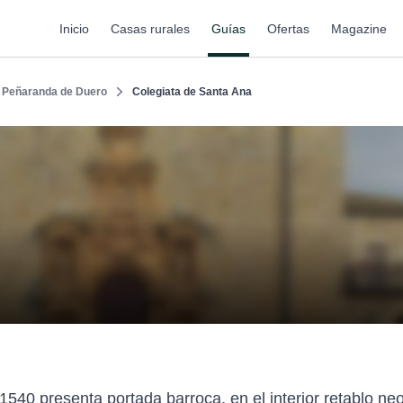
Inicio
Casas rurales
Guías
Ofertas
Magazine
Peñaranda de Duero
Colegiata de Santa Ana
40 presenta portada barroca, en el interior retablo neoc