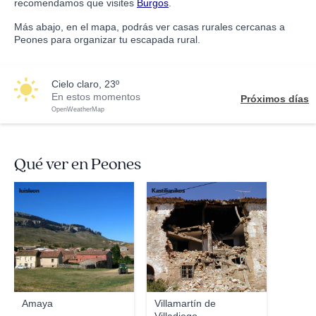
recomendamos que visites
Burgos
.
Más abajo, en el mapa, podrás ver casas rurales cercanas a
Peones para organizar tu escapada rural.
cielo claro, 23º
En estos momentos
Próximos días
OpenWeatherMap
Qué ver en Peones
luisleon
Kastilianikos
Amaya
Villamartín de