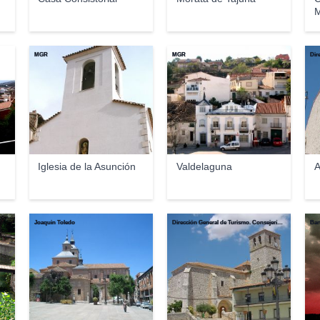
M
MGR
MGR
Iglesia de la Asunción
Valdelaguna
A
Joaquin Toledo
Dirección General de Turismo. Consejería de Economía e Innovación Tecnológica. Comunidad de Madrid.
Bar