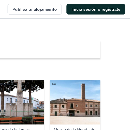
Publica tu alojamiento
Inicia sesión o regístrate
é Ant. L.V.
Fev
asa de la familia
Molino de la Huerta de