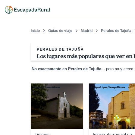
Inicio
Guías de viaje
Madrid
Perales de Tajuña
PERALES DE TAJUÑA
Los lugares más populares que ver en 
No exactamente en Perales de Tajuña...
pero muy cerca ;
Ruben De Torres Altares
Enrique López-Tamayo Biosca
Tielmes
Iglesia Parroquial de