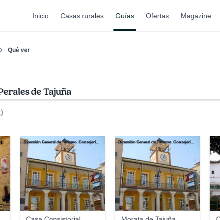
Inicio
Casas rurales
Guías
Ofertas
Magazine
Qué ver
Perales de Tajuña
)
Dirección General de Turismo. Consejería de Economía e Innovación Tecnológica. Comunidad de Madrid
Dirección General de Turismo. Consejería de Economía e Innovación Tecnológica. Comunidad de Madrid
Jos
Casa Consistorial
Morata de Tajuña
C