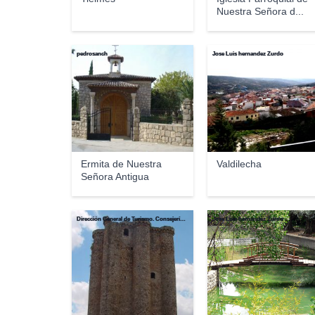
Nuestra Señora d...
pedrosanch
Jose Luis hernandez Zurdo
Ermita de Nuestra
Valdilecha
Señora Antigua
Dirección General de Turismo. Consejería de Economía e Innovación Tecnológica. Comunidad de Madrid
Jose Luis hernandez Zurdo