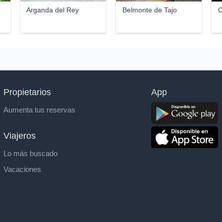
Arganda del Rey
Belmonte de Tajo
C
Propietarios
App
Aumenta tus reservas
Viajeros
Lo más buscado
Vacaciones