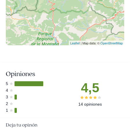
Leaflet
| Map data: ©
OpenStreetMap
Opiniones
4,5
5
4
3
2
14 opiniones
1
Deja tu opinón