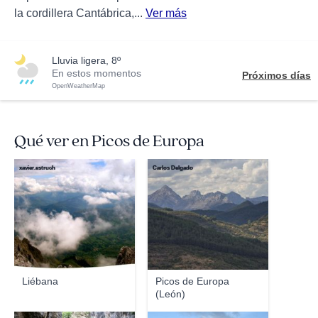
la cordillera Cantábrica,...
Ver más
lluvia ligera, 8º
En estos momentos
Próximos días
OpenWeatherMap
Qué ver en Picos de Europa
xavier.estruch
Carlos Delgado
Liébana
Picos de Europa
(León)