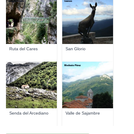
Jorge Cancela
txenoo
Ruta del Cares
San Glorio
Francisco Gonzalez
Modesto Pérez
Senda del Arcediano
Valle de Sajambre