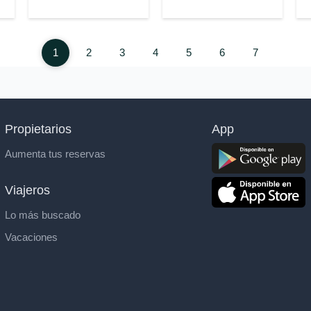
1
2
3
4
5
6
7
Propietarios
App
Aumenta tus reservas
Viajeros
Lo más buscado
Vacaciones