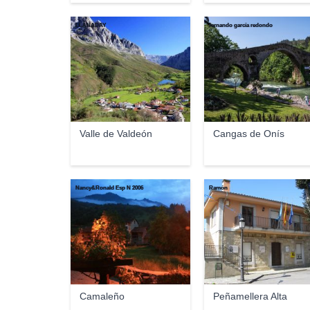
LLANADAY
fernando garcía redondo
Valle de Valdeón
Cangas de Onís
Nancy&Ronald Esp N 2006
Ramón
Camaleño
Peñamellera Alta