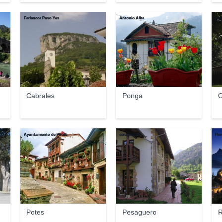
Ferlancor Pano Yes
Antonio Alba
jaci
Cabrales
Ponga
O
Ayuntamiento de Potes
ceramista1
Her
Potes
Pesaguero
R