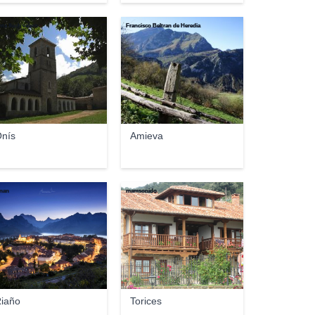
nta lluch valero
Francisco Beltran de Heredia
nís
Amieva
nan
mamsonido
iaño
Torices