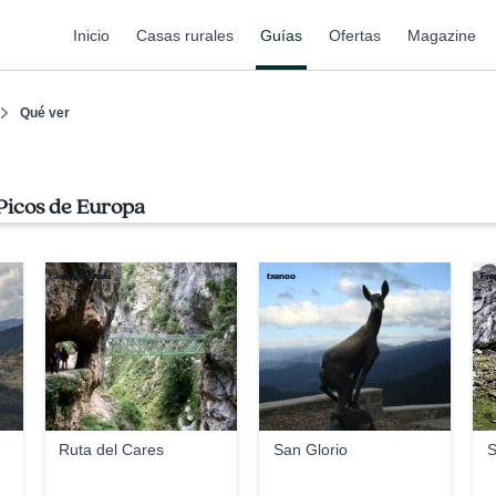
Inicio
Casas rurales
Guías
Ofertas
Magazine
Qué ver
Picos de Europa
Jorge Cancela
txenoo
Fra
Ruta del Cares
San Glorio
S